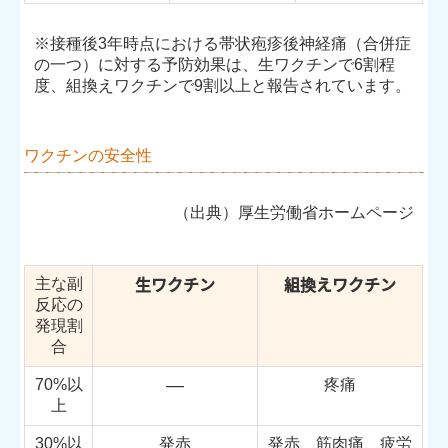
※接種後3年時点における帯状疱疹後神経痛​（合併症
の一つ）​に対する予防効果は、生ワクチンで6割程
度、組換えワクチンで9割以上と報告されています。
ワクチンの安全性
（出典）厚生労働省ホームページ
生ワクチン
組換えワクチン
主な副
反応の
発現割
合
―
70%以
疼痛
上
30%以
発赤
発赤、筋肉痛、疲労