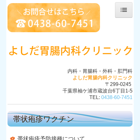
ホーム
院長紹介
診療のご案内
内科・胃腸科・外科・肛門科
施設・設備のご案内
よしだ胃腸内科クリニック
〒299-0245
千葉県袖ケ浦市蔵波台6丁目1-5
健診・人間ドックのご案内
TEL:
0438-60-7451
交通案内
帯状疱疹ワクチン
ワクチン接種
帯状疱疹ワクチン
帯状疱疹予防接種について