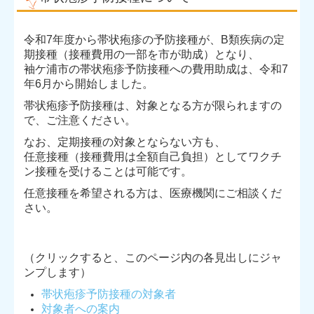
肺炎球菌ワクチン
令和7年度から帯状疱疹の予防接種が、B類疾病の定
期接種（接種費用の一部を市が助成）となり、
【採用情報】医療事務
袖ケ浦市の帯状疱疹予防接種への費用助成は、令和7
年6月から開始しました。
【採用情報】看護師・准看護師
​帯状疱疹予防接種は、対象となる方が限られますの
で、ご注意ください。
自費診療
なお、定期接種の対象とならない方も、
任意接種（接種費用は全額自己負担）としてワクチ
ン接種を受けることは可能です。
任意接種を希望される方は、医療機関にご相談くだ
さい。​​
（クリックすると、このページ内の各見出しにジャ
ンプします）
帯状疱疹予防接種の対象者
対象者への案内